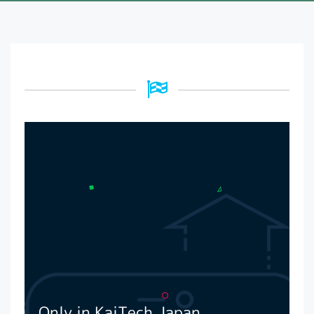
Only
in
KaiTech
Japan